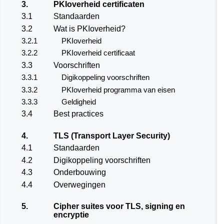
3.
PKIoverheid certificaten
3.1
Standaarden
3.2
Wat is PKIoverheid?
3.2.1
PKIoverheid
3.2.2
PKIoverheid certificaat
3.3
Voorschriften
3.3.1
Digikoppeling voorschriften
3.3.2
PKIoverheid programma van eisen
3.3.3
Geldigheid
3.4
Best practices
4.
TLS (Transport Layer Security)
4.1
Standaarden
4.2
Digikoppeling voorschriften
4.3
Onderbouwing
4.4
Overwegingen
5.
Cipher suites voor TLS, signing en
encryptie