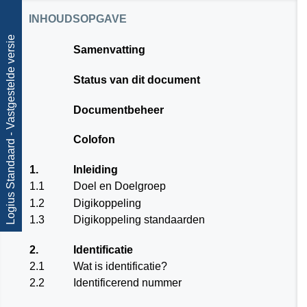
inhoudsopgave
Logius Standaard - Vastgestelde versie
Samenvatting
Status van dit document
Documentbeheer
Colofon
1.
Inleiding
1.1
Doel en Doelgroep
1.2
Digikoppeling
1.3
Digikoppeling standaarden
2.
Identificatie
2.1
Wat is identificatie?
2.2
Identificerend nummer