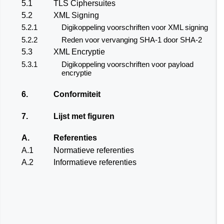
5.1
TLS Ciphersuites
5.2
XML Signing
5.2.1
Digikoppeling voorschriften voor XML signing
5.2.2
Reden voor vervanging SHA-1 door SHA-2
5.3
XML Encryptie
5.3.1
Digikoppeling voorschriften voor payload
encryptie
6.
Conformiteit
7.
Lijst met figuren
A.
Referenties
A.1
Normatieve referenties
A.2
Informatieve referenties