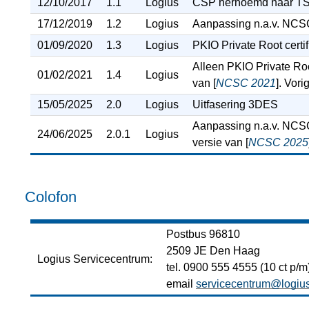
12/10/2017
1.1
Logius
CSP hernoemd naar TSP
17/12/2019
1.2
Logius
Aanpassing n.a.v. NCSC
01/09/2020
1.3
Logius
PKIO Private Root certi
Alleen PKIO Private Roo
01/02/2021
1.4
Logius
van [
NCSC 2021
]. Vori
15/05/2025
2.0
Logius
Uitfasering 3DES
Aanpassing n.a.v. NCSC
24/06/2025
2.0.1
Logius
versie van [
NCSC 2025
Colofon
Postbus 96810
2509 JE Den Haag
Logius Servicecentrum:
tel. 0900 555 4555 (10 ct p/m
email
servicecentrum@logius